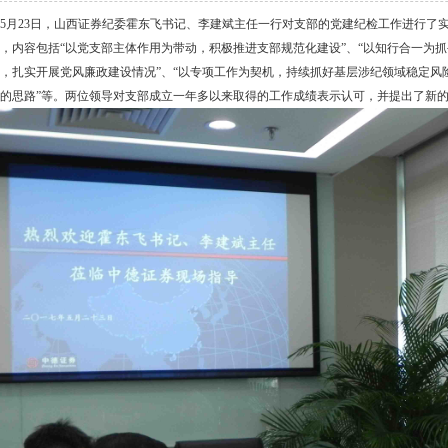
7年5月23日，山西证券纪委霍东飞书记、李建斌主任一行对支部的党建纪检工作进行
，内容包括“以党支部主体作用为带动，积极推进支部规范化建设”、“以知行合一为抓
，扎实开展党风廉政建设情况”、“以专项工作为契机，持续抓好基层涉纪领域稳定风
的思路”等。两位领导对支部成立一年多以来取得的工作成绩表示认可，并提出了新