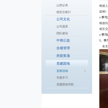
山西证券
根据上
提纲》
德意志银行
n
学习
公司文化
根据目
公司愿景
相互交
团队建设
n
学习
中德公益
1、学
各支
合规管理
所获奖项
党建园地
支部活动
专题学习
党建园地导航