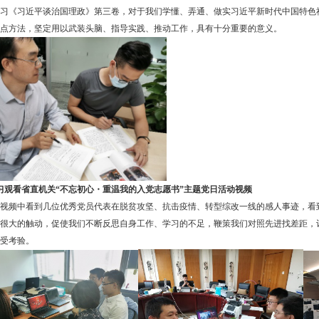
习《习近平谈治国理政》第三卷，对于我们学懂、弄通、做实习近平新时代中国特色
点方法，坚定用以武装头脑、指导实践、推动工作，具有十分重要的意义。
习观看省直机关“不忘初心
・
重温我的入党志愿书
”主题党日活动
视频
视频中看到几位优秀党员代表在脱贫攻坚、抗击疫情、转型综改一线的感人事迹，看
很大的触动，促使我们不断反思自身工作、学习的不足，鞭策我们对照先进找差距，
受考验。