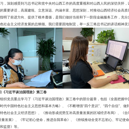
习，深刻感受到习总书记和党中央对山西工作的高度
重视和对山西人民的深切关怀，
的重要讲话，高屋建瓴、立意深远、内涵丰富、思想深刻，对推动山西经济社会高质
指明了前进方向、提供了根本遵循，是我们做好当前和下一阶段金融服务工作，充分
色社会主义经济发展的总纲领。我们需要因地制宜，举一反三将总书记的讲话精神灵
习《习近平谈治国理政》第三卷
组织党员重点学习了《习近平谈治国理政》第三卷中的部分篇章，包括《全面把握中
时代中国特色社会主义思想和基本方略》、《不断增强
“四个意识”、“四个自信”、
特色社会主义经济思想》、《推动形成优势互补高质量发展的区域经济布局》、《合
质量发展》、《牢记初心使命，推进自我革命》、《持续推动全党不忘初心、牢记使
和监督》等。