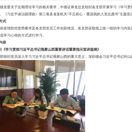
级党委关于近期理论学习的相关要求，中德证券党总支组织各支部开展学习《学习贯
、《习近平谈治国理政》第三卷及省直机关
“不忘初心
・
重温我的入党志愿书
”主题党
方式
前疫情防控形势要求及各支部党员工作实际情况，各支部采取线上统一组织学习内容
流学习心得的方式进行学习。
内容
习《学习贯彻习近平总书记视察山西重要讲话重要指示宣讲提纲》
部组织党员深入学习习近平总书记视察山西的重大意义，深刻领会习近平总书记对山