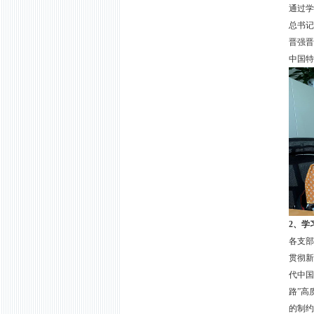
通过学
总书记
晋强晋
中国特
2
、学
各支部
贯彻新
代中国
路”高
的制约