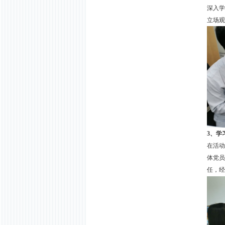
深入学
立场观
3、学
在活动
体党员
任，经