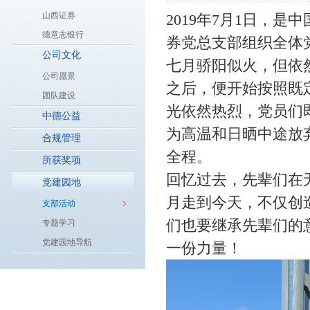
山西证券
2019年7月1日，
德意志银行
券党总支部组织全体
公司文化
七月骄阳似火，但依
公司愿景
之后，便开始按照既
团队建设
光依然热烈，党员们
中德公益
为高温和日晒中途放
合规管理
全程。
所获奖项
回忆过去，先辈们在
党建园地
月走到今天，不仅创
支部活动
们也要继承先辈们的
专题学习
党建园地导航
一份力量！