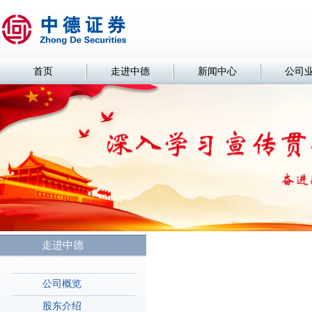
首页
走进中德
新闻中心
公司
走进中德
公司概览
股东介绍