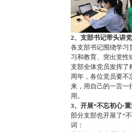
2、
支部书记带头讲
各支部书记围绕学习
习和教育、突出党性
支部全体党员发挥了
周年，各位党员要不
来，用自己的一言一
用。
3
、开展
“
不忘初心
·
重
部分支部也开展了
“
词：