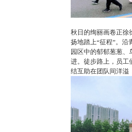
秋日的绚丽画卷正徐
扬地踏上
“征程”。
园区中的郁郁葱葱、
进。徒步路上，员工
结互助在团队间洋溢