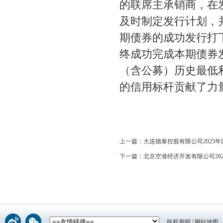
的联席主承销商，在
及时制定发行计划，
期债券的成功发行打
终成功完成本期债券
（含公募）历史最低
的信用标杆贡献了力
上一篇：
大连德泰控股有限公司2025
下一篇：
北京空港经济开发有限公司2
版权声明
|
网站地图