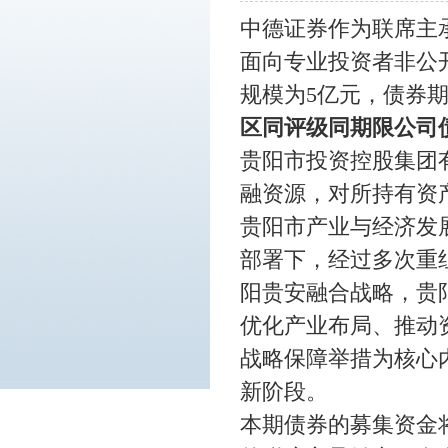
中德证券作为联席主
面向专业投资者非公
规模为5亿元，债券期限
区同评级同期限公司
贵阳市投资控股集团
融资源，对所持有资
贵阳市产业与经济发展
部署下，经过多次重
阳贵安融合战略，贵
优化产业布局、推动
战略保障举措为核心
新阶段。
本期债券的募集资金