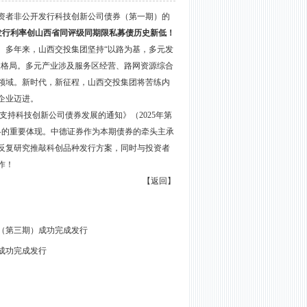
业投资者非公开发行科技创新公司债券（第一期）的
发行利率创山西省同评级同期限私募债历史新低！
司。多年来，山西交投集团坚持“以路为基，多元发
展格局。多元产业涉及服务区经营、路网资源综合
领域。新时代，新征程，山西交投集团将苦练内
企业迈进。
支持科技创新公司债券发展的通知》（
2025年第
略的重要体现。中德证券作为本期债券的牵头主承
反复研究推敲科创品种发行方案，同时与投资者
作！
【返回】
券（第三期）成功完成发行
成功完成发行