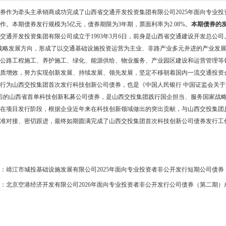
券作为牵头主承销商
成功完成了山西省交通开发投资集团有限公司
2025年面向专
作。本期债券发行规模为5亿元，债券期限为3年期，票面利率为2.08%。
本期债券的
交通开发投资集团有限公司成立于
1993年3月6日，前身是山西省交通建设开发总公
战略发展方向，形成了以交通基础设施投资运营为主业、非路产业多元并进的产业发
公路工程施工、养护施工、绿化、能源供给、物业服务、产业园区建设和运营管理等
质增效，努力实现创新发展、持续发展、领先发展，坚定不移朝着国内一流交通投资
行为山西交投集团首次发行科技创新公司债券，也是《中国人民银行
中国证监会关于
后的山西省首单科技创新私募公司债券，是山西交投集团践行国企担当、服务国家战
在项目发行阶段，根据企业近年来在科技创新领域做出的突出贡献，与山西交投集团
准对接、密切跟进，最终如期圆满完成了山西交投集团首次科技创新公司债券发行工
：
靖江市城投基础设施发展有限公司2025年面向专业投资者非公开发行短期公司债
：
北京空港经济开发有限公司2026年面向专业投资者非公开发行公司债券（第二期）