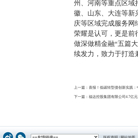
州、河南等重点区域
徽、山东、大连等新
庆等区域完成服务网
荣耀是认可，更是前
做深做精金融“五篇
续发力，致力于打造
上一篇：
喜报！低碳转型债创新实践：
下一篇：
福达控股集团有限公司4.7亿
版权声明
|
网站地图