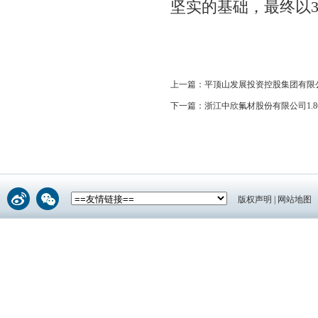
坚实的基础，最终以
上一篇：
平顶山发展投资控股集团有限
下一篇：
浙江中欣氟材股份有限公司1.
版权声明
|
网站地图