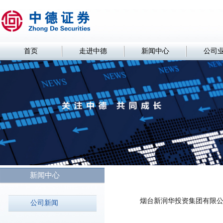
首页
走进中德
新闻中心
公司
新闻中心
烟台新润华投资集团有限公
公司新闻