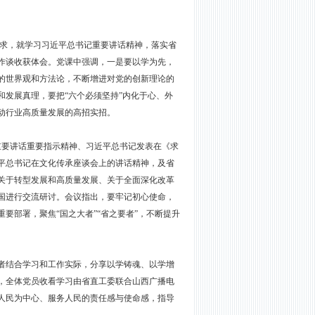
求，就学习习近平总书记重要讲话精神，落实省
作谈收获体会。党课中强调，一是要以学为先，
的世界观和方法论，不断增进对党的创新理论的
发展真理，要把“六个必须坚持”内化于心、外
动行业高质量发展的高招实招。
重要讲话重要指示精神、习近平总书记发表在《求
平总书记在文化传承座谈会上的讲话精神，及省
关于转型发展和高质量发展、关于全面深化改革
国进行交流研讨。会议指出，要牢记初心使命，
要部署，聚焦“国之大者”“省之要者”，不断提升
者结合学习和工作实际，分享以学铸魂、以学增
，全体党员收看学习由省直工委联合山西广播电
人民为中心、服务人民的责任感与使命感，指导