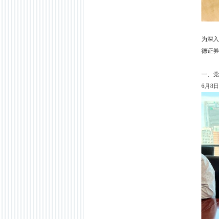
为深入
德证券
一、党
6
月
8
日