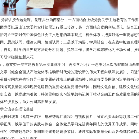
体
党员讲授专题党课。党课共分为两部分，一方面结合上级党委关于主题教育的工作要
团党委以及山证党委的安排部署进行重点传达，另一方面结合党的创新理论、结合工
悟习近平新时代中国特色社会主义思想的基本观点、科学体系，把握好这一重要思想
同、思想认同、理论认同、情感认同；二是以干为要，学用结合，在实践中检验真理和
，自觉用科学的世界观方法论分析问题、指导工作，将学习成果转化为推动公司、推
习研讨碰撞创新火花
日，总支委开展主题教育第三次集体学习，再次学习习近平总书记三次考察调研山西
文章《健全全面从严治党体系推动新时代党的建设新的伟大工程向纵深发展》、习近
蓝佛安同志在省管领导干部专题研讨班上的讲话精神，随后各委员围绕习近平总书记
我省高质量发展和现代化建设的重要论述重要指示精神，围绕文化自信、建设文化强
史实践，以党建为引领，持续贯彻落实习近平总书记关于推动金融工作高质量发展的重
体经济质效，助力公司高质量发展。
学交流夯实理论基础
员按时观看《党课开讲啦—培根铸魂启新程》电视教育片，省直机关金融等领域工作
学正风、以学促干的实践与体会，全体党员学习先进青年同志的优秀工作成果。同时
作的《奋进赶考路》第四期党建专题访谈节目。通过实际案例感受山西各领域代表以