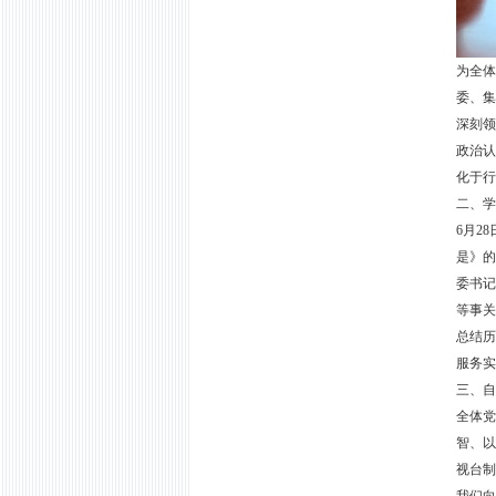
为全
委、集
深刻领
政治认
化于行
二、学
6
月
28
是》的
委书记
等事关
总结历
服务实
三、自
全体党
智、以
视台制