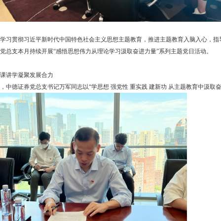
学习贯彻习近平新时代中国特色社会主义思想主题教育，推进主题教育入脑入心，指
党总支本月持续开展“感悟思想伟力从理论学习汲取奋进力量”系列主题党日活动。
课讲学凝聚发展合力
，中德证券党总支书记万军同志以“学思想 强党性 重实践 建新功 从主题教育中汲取