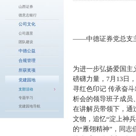
山西证券
德意志银行
公司文化
公司愿景
——中德证券党总支
团队建设
中德公益
合规管理
为进一步弘扬爱国主
所获奖项
磅礴力量，
7
月
13
日
党建园地
寻红色印记 传承奋
支部活动
析会的领导班子成员
专题学习
党建园地导航
在讲解员带领下，
通
文物，追忆“淀上神
的“雁翎精神”，同