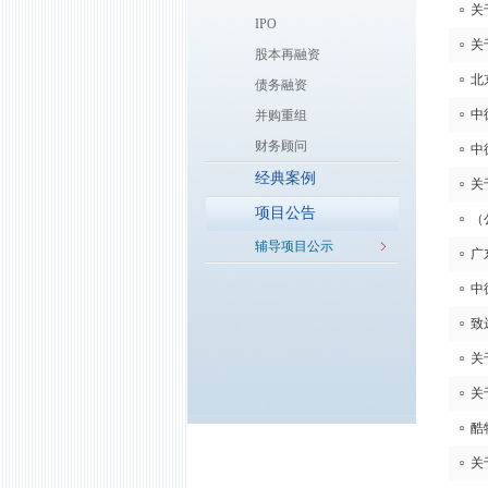
关
IPO
关
股本再融资
北
债务融资
中
并购重组
财务顾问
中
经典案例
关
项目公告
（
辅导项目公示
广
中
致
关
关
酷
关