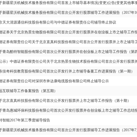
于新疆星沃机械技术服务股份有限公司首发上市辅导基本情况(变更)公告(变更其他事项
于新疆星沃机械技术服务股份有限公司首次公开发行股票辅导工作进展报告（2017年10月1
京天大清源通信科技股份有限公司与中德证券有限责任公司辅导终止协议
德证券关于北京热景生物股份有限公司首次公开发行股票并在创业板上市之辅导工作
德证券有限责任公司关于北京直真科技股份有限公司首次公开发行股票并上市之辅导
于青岛酷特智能股份有限公司首次公开发行股票并在创业板上市之辅导工作报告（第
公示）中德证券有限责任公司关于北京热景生物技术股份有限公司首次公开发行股票
东佳奇科技教育股份有限公司首次公开发行并上市辅导备案工作进展报告（第一期）
德证券有限责任公司对深圳市奔达康电缆股份有限公司终止辅导公示
远互联辅导工作备案报告（第五期）
于北京直真科技股份有限公司首次公开发行股票并上市之辅导工作报告（第十期）
于青岛惠城环保科技股份有限公司首次公开发行股票并在创业板上市之辅导工作总结
特智能2017年第三季度辅导报告
于新疆星沃机械技术服务股份有限公司首次公开发行股票辅导工作进展报告（2017年7月1