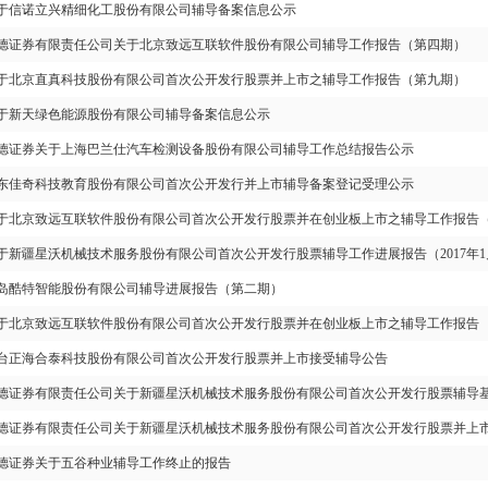
于信诺立兴精细化工股份有限公司辅导备案信息公示
德证券有限责任公司关于北京致远互联软件股份有限公司辅导工作报告（第四期）
于北京直真科技股份有限公司首次公开发行股票并上市之辅导工作报告（第九期）
于新天绿色能源股份有限公司辅导备案信息公示
德证券关于上海巴兰仕汽车检测设备股份有限公司辅导工作总结报告公示
东佳奇科技教育股份有限公司首次公开发行并上市辅导备案登记受理公示
于北京致远互联软件股份有限公司首次公开发行股票并在创业板上市之辅导工作报告
于新疆星沃机械技术服务股份有限公司首次公开发行股票辅导工作进展报告（2017年1月1
岛酷特智能股份有限公司辅导进展报告（第二期）
于北京致远互联软件股份有限公司首次公开发行股票并在创业板上市之辅导工作报告
台正海合泰科技股份有限公司首次公开发行股票并上市接受辅导公告
德证券有限责任公司关于新疆星沃机械技术服务股份有限公司首次公开发行股票辅导
德证券有限责任公司关于新疆星沃机械技术服务股份有限公司首次公开发行股票并上市
德证券关于五谷种业辅导工作终止的报告