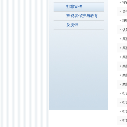
守
打非宣传
关
投资者保护与教育
理
反洗钱
认
案
案
案
案
案
案
打
打
打
打