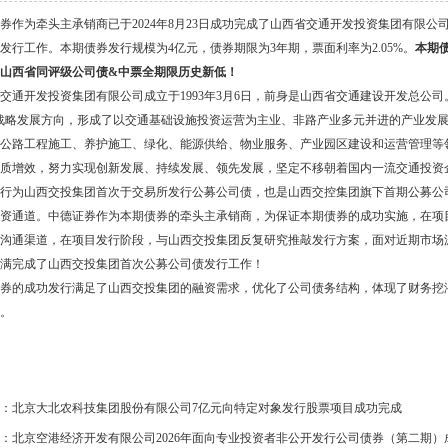
券作为牵头主承销商已于
2024年8月
23
日成功完成了
山西省交通开发投资集团有限公
发行工作。本期债券发行规模为
4亿元，债券期限为3年期，票面利率为2.05%
。
本期
山西省同评级公司债
&中票全期限历史
新
低
！
交通开发投资集团有限公司
成立于
1993年3月6日，前身是山西省交通建设开发总公司
战略发展方向，形成了以交通基础设施投资运营为主业、非路产业多元并进的产业发
公路工程施工、养护施工、绿化、能源供给、物业服务、产业园区建设和运营管理等
质增效，努力实现创新发展、持续发展、领先发展，坚定不移朝着国内一流交通投资
行为山西交投集团首次于交易所发行公募公司债，也是山西交控集团旗下首期公募公
资通道。
中德证券作为本期债券的牵头主承销商，
为保证本期债券的成功实施，在项
沟通渠道，在项目发行阶段，与山西交投集团反复研究推敲发行方案，面对近期市场
满完成了山西交投集团首次公募公司债发行工作！
券的成功发行满足了山西交投集团的融资需求，优化了公司债务结构，体现了财务挖
。
：
北京大北农科技集团股份有限公司7亿元向特定对象发行股票项目成功完成
：
北京空港经济开发有限公司2026年面向专业投资者非公开发行公司债券（第二期）