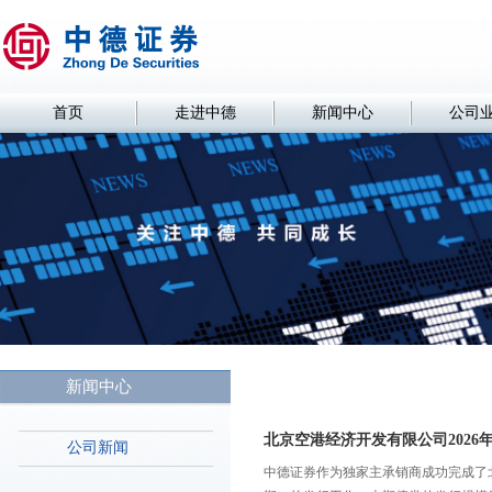
首页
走进中德
新闻中心
公司
新闻中心
北京空港经济开发有限公司202
公司新闻
中德证券作为独家主承销商成功完成了北