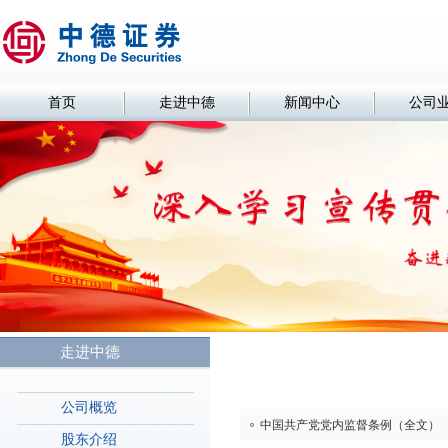
首页
走进中德
新闻中心
公司
走进中德
公司概览
中国共产党党内监督条例（全文）
股东介绍