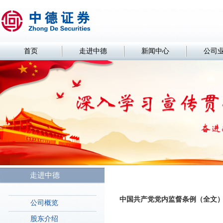
首页
走进中德
新闻中心
公司
走进中德
中国共产党党内监督条例（全文
公司概览
股东介绍